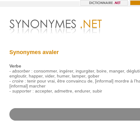
Synonymes avaler
Verbe
-
absorber
:
consommer
,
ingérer
,
ingurgiter
,
boire
,
manger
,
dégluti
engloutir
,
happer
,
vider
,
humer
,
lamper
,
gober
-
croire
:
tenir
pour
vrai
,
être
convaincu
de
,
[informal]
mordre
à
l'
[informal]
marcher
-
supporter
:
accepter
,
admettre
,
endurer
,
subir