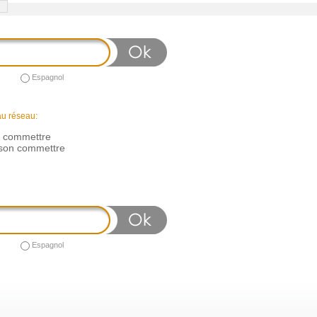
Espagnol
au réseau:
n commettre
son commettre
Espagnol