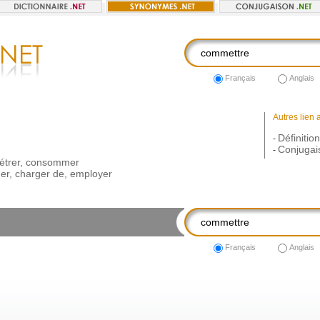
Français
Anglais
Autres lien 
Définitio
-
Conjugai
-
étrer
,
consommer
er
,
charger
de
,
employer
Français
Anglais