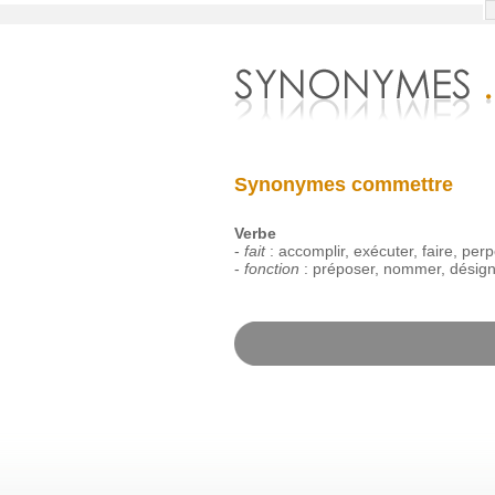
Synonymes commettre
Verbe
-
fait
:
accomplir
,
exécuter
,
faire
,
perp
-
fonction
:
préposer
,
nommer
,
désign