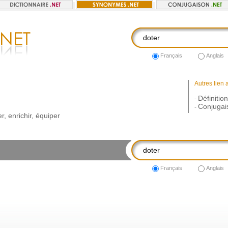
Français
Anglais
Autres lien 
Définitio
-
Conjugai
-
er
,
enrichir
,
équiper
Français
Anglais