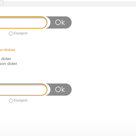
Espagnol
au réseau:
n doter
son doter
Espagnol