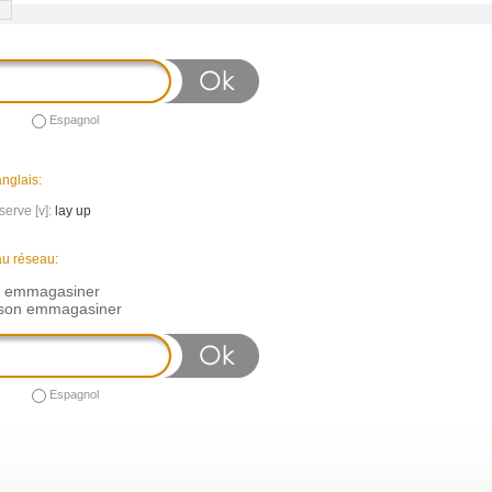
Espagnol
nglais:
serve [v]:
lay up
au réseau:
on emmagasiner
son emmagasiner
Espagnol