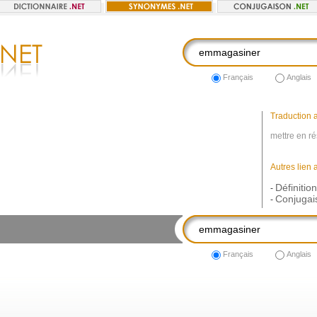
Français
Anglais
Traduction a
mettre en ré
Autres lien 
Définiti
-
Conjugai
-
Français
Anglais