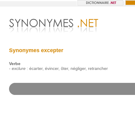
Synonymes excepter
Verbe
-
exclure
:
écarter
,
évincer
,
ôter
,
négliger
,
retrancher