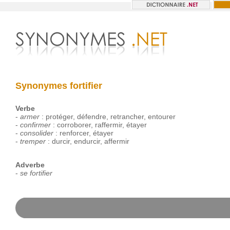
Synonymes fortifier
Verbe
-
armer
:
protéger
,
défendre
,
retrancher
,
entourer
-
confirmer
:
corroborer
,
raffermir
,
étayer
-
consolider
:
renforcer
,
étayer
-
tremper
:
durcir
,
endurcir
,
affermir
Adverbe
-
se fortifier