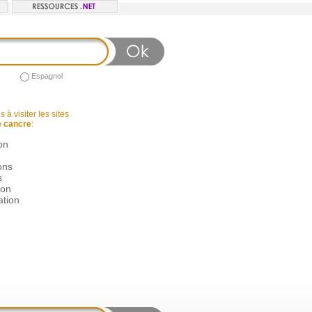
Espagnol
 à visiter les sites
e cancre
:
on
ons
s
ion
ation