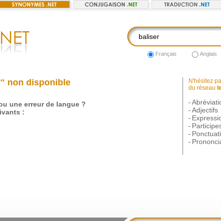
Français
Anglais
" non disponible
N'hésitez pas
du réseau
l
Abréviati
-
 ou une erreur de langue ?
Adjectifs
-
vants :
Expressi
-
Participe
-
Ponctuat
-
Prononci
-