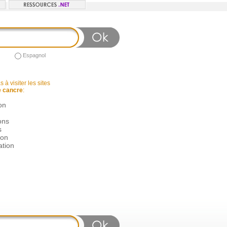
Espagnol
 à visiter les sites
e cancre
:
on
ons
s
ion
ation