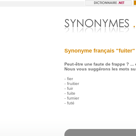
Synonyme français "fuiter"
Peut-être une faute de frappe ? ...
Nous vous suggérons les mots sui
-
fier
-
fruitier
-
fuir
-
fuite
-
fumier
-
futé