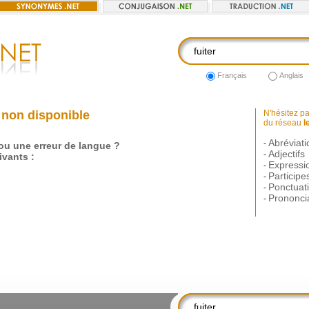
Français
Anglais
 non disponible
N'hésitez pas
du réseau
l
Abréviati
-
 ou une erreur de langue ?
Adjectifs
-
vants :
Expressi
-
Participe
-
Ponctuat
-
Prononci
-