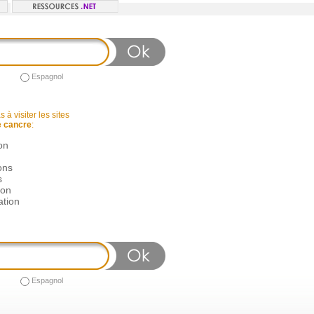
Espagnol
 à visiter les sites
e cancre
:
on
ons
s
ion
ation
Espagnol