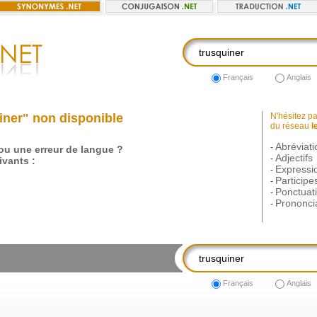
Français
Anglais
iner" non disponible
N'hésitez pas
du réseau
l
Abréviati
-
 ou une erreur de langue ?
Adjectifs
-
vants :
Expressi
-
Participe
-
Ponctuat
-
Prononci
-
Français
Anglais