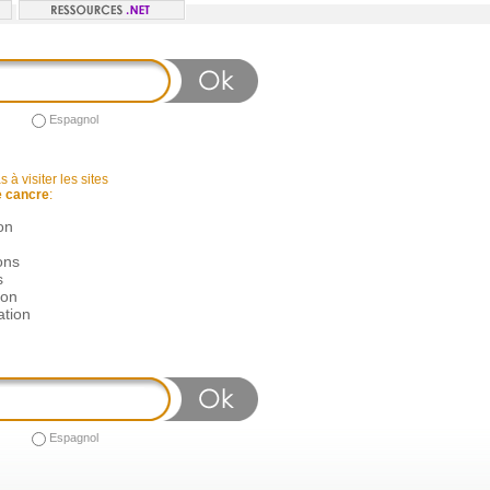
Espagnol
 à visiter les sites
e cancre
:
on
ons
s
ion
ation
Espagnol