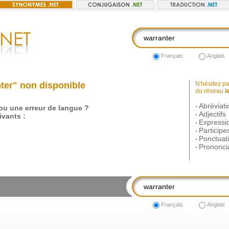
Français
Anglais
ter" non disponible
N'hésitez pas
du réseau
l
Abréviati
-
 ou une erreur de langue ?
Adjectifs
-
vants :
Expressi
-
Participe
-
Ponctuat
-
Prononci
-
Français
Anglais