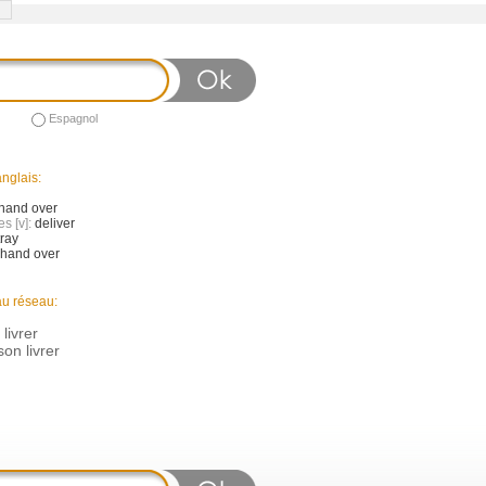
Espagnol
nglais:
hand over
s [v]:
deliver
ray
hand over
au réseau:
 livrer
on livrer